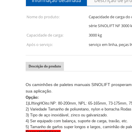
Informação detalhada
Descrição de pr
Nome do produto:
Capacidade de carga do
série SINOLIFT NF 3000 
Capacidade de carga:
3000 kg
Após o serviço:
serviço em linha, peças l
Descrição do produto
Os caminhões de paletes manuais SINOLIFT prospera
sua aplicação.
Opção
:
1
)
L
Ifting
H
Oito:
NP: 80-200mm, NPL: 65-165mm, 73-175mm, 75-
2) Variedade Tamanho de poliuretano, nylon e borracha Rodas d
3) Tipo de aço inoxidável, zinco ou galvanizado.
4) Ser equipado com balança, suporte de carga, travão, etc.
5) Tamanho de garfos super longos e largos, caminhão de pale