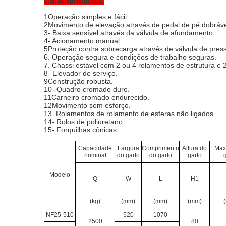
Características:
1Operação simples e fácil.
2Movimento de elevação através de pedal de pé dobráve
3- Baixa sensível através da válvula de afundamento.
4- Acionamento manual.
5Proteção contra sobrecarga através de válvula de pres
6. Operação segura e condições de trabalho seguras.
7. Chassi estável com 2 ou 4 rolamentos de estrutura e 
8- Elevador de serviço.
9Construção robusta.
10- Quadro cromado duro.
11Carneiro cromado endurecido.
12Movimento sem esforço.
13. Rolamentos de rolamento de esferas não ligados.
14- Rolos de poliuretano.
15- Forquilhas cônicas.
Capacidade
Largura
Comprimento
Altura do
Max
nominal
do garfo
do garfo
garfo
Modelo
Q
W
L
H1
(kg)
(mm)
(mm)
(mm)
NF25-510
520
1070
2500
80