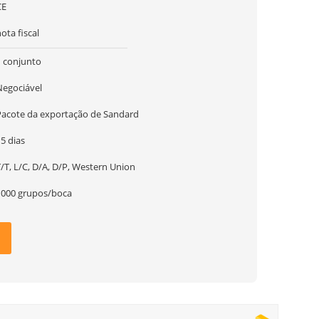
CE
ota fiscal
1 conjunto
Negociável
Pacote da exportação de Sandard
5 dias
/T, L/C, D/A, D/P, Western Union
1000 grupos/boca