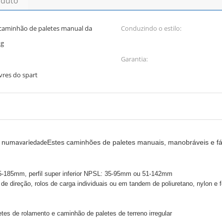
oduto
 caminhão de paletes manual da
Conduzindo o estilo:
kg
Garantia:
ivres do spart
m numa
Estes caminhões de paletes manuais, manobráveis e fác
variedade
185mm, perfil super inferior NPSL: 35-95mm ou 51-142mm
e direção, rolos de carga individuais ou em tandem de poliuretano, nylon e f
tes de rolamento e caminhão de paletes de terreno irregular