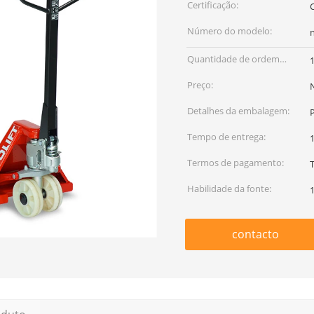
Certificação:
Número do modelo:
n
Quantidade de ordem
mínima:
Preço:
Detalhes da embalagem:
Tempo de entrega:
1
Termos de pagamento:
T
Habilidade da fonte:
contacto