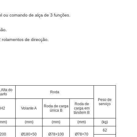
l ou comando de alça de 3 funções.
são.
2 rolamentos de direcção.
.Alta do
Roda
garfo
Peso de
Roda de
serviço
Roda de carga
H2
Volante A
carga em
única B
tándem B
(mm)
(mm)
(mm)
(mm)
(kg)
62
200
Ø180×50
Ø78×100
Ø78×70