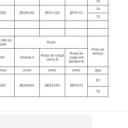
70
70
200
Ø180×50
Ø78×100
Ø78×70
75
.Alta do
Roda
garfo
Peso de
Roda de
serviço
Roda de carga
H2
Volante A
carga em
única B
tándem B
(mm)
(mm)
(mm)
(mm)
(kg)
62
160
Ø180X62
Ø65X100
Ø65X70
70