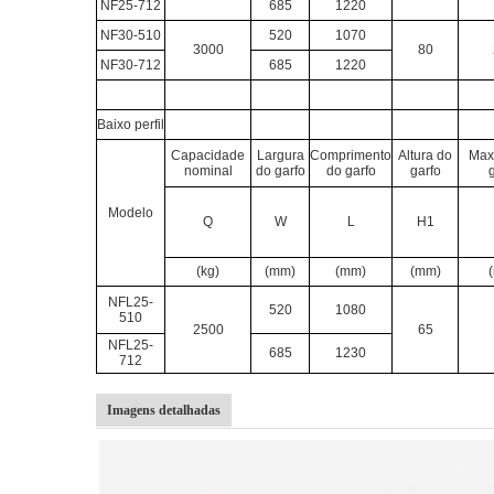
NF25-712
685
1220
NF30-510
520
1070
3000
80
NF30-712
685
1220
Baixo perfil
Capacidade
Largura
Comprimento
Altura do
Max
nominal
do garfo
do garfo
garfo
Modelo
Q
W
L
H1
(kg)
(mm)
(mm)
(mm)
NFL25-
520
1080
510
2500
65
NFL25-
685
1230
712
Imagens detalhadas