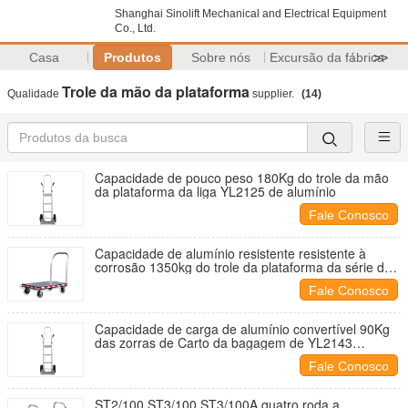
Shanghai Sinolift Mechanical and Electrical Equipment
Co., Ltd.
Casa
Produtos
Sobre nós
Excursão da fábrica
>>
Trole da mão da plataforma
Qualidade
supplier.
(14)
Capacidade de pouco peso 180Kg do trole da mão
da plataforma da liga YL2125 de alumínio
Fale Conosco
Capacidade de alumínio resistente resistente à
corrosão 1350kg do trole da plataforma da série dos
CF de FB do AF
Fale Conosco
Capacidade de carga de alumínio convertível 90Kg
das zorras de Carto da bagagem de YL2143
YL2143A
Fale Conosco
ST2/100 ST3/100 ST3/100A quatro roda a