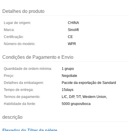
Detalhes do produto
Lugar de origem:
CHINA
Marca:
Sinolift
Certificação:
CE
Número do modelo:
WPR
Condições de Pagamento e Envio
Quantidade de ordem mínima:
1 grupo
Preço:
Negotiate
Detalhes da embalagem:
Pacote da exportação de Sandard
Tempo de entrega:
15days
Termos de pagamento:
L/C, D/P, T/T, Western Union,
Habilidade da fonte:
5000 grupos/boca
descrição
Elevador do Tilter da pálete