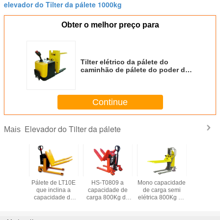
elevador do Tilter da pálete 1000kg
Obter o melhor preço para
Tilter elétrico da pálete do
caminhão de pálete do poder da
série de Sinolift WPR com
capacidade de carga 1500kg da
tabela da volta
Continue
Elevador do Tilter da pálete
Mais
dade de
Pálete de LT10E
HS-T0809 a
Mono capacidade
Capacid
létrica
que inclina a
capacidade de
de carga semi
carga el
Kg do
capacidade de
carga 800Kg do
elétrica 800Kg do
completa
hão de
carga 1000kg do
empilhador da
empilhador do
do camin
a bateria
elevador do Tilter
mão
mastro ELT0809
pálete
 de EV20
da pálete de
ET20MH-P