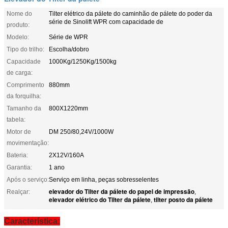
Nome do
Tilter elétrico da pálete do caminhão de pálete do poder da
série de Sinolift WPR com capacidade de
produto:
Modelo:
Série de WPR
Tipo do trilho:
Escolha/dobro
Capacidade
1000Kg/1250Kg/1500kg
de carga:
Comprimento
880mm
da forquilha:
Tamanho da
800X1220mm
tabela:
Motor de
DM 250/80,24V/1000W
movimentação:
Bateria:
2X12V/160A
Garantia:
1 ano
Após o serviço:
Serviço em linha, peças sobresselentes
elevador do Tilter da pálete do papel de impressão
Realçar:
,
elevador elétrico do Tilter da pálete
tilter posto da pálete
,
Característica: