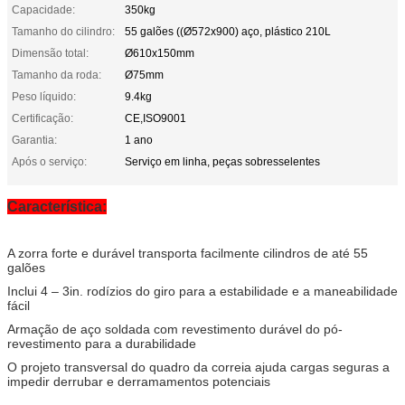
Capacidade:
350kg
Tamanho do cilindro:
55 galões ((Ø572x900) aço, plástico 210L
Dimensão total:
Ø610x150mm
Tamanho da roda:
Ø75mm
Peso líquido:
9.4kg
Certificação:
CE,ISO9001
Garantia:
1 ano
Após o serviço:
Serviço em linha, peças sobresselentes
Característica:
A zorra forte e durável transporta facilmente cilindros de até 55
galões
Inclui 4 – 3in. rodízios do giro para a estabilidade e a maneabilidade
fácil
Armação de aço soldada com revestimento durável do pó-
revestimento para a durabilidade
O projeto transversal do quadro da correia ajuda cargas seguras a
impedir derrubar e derramamentos potenciais