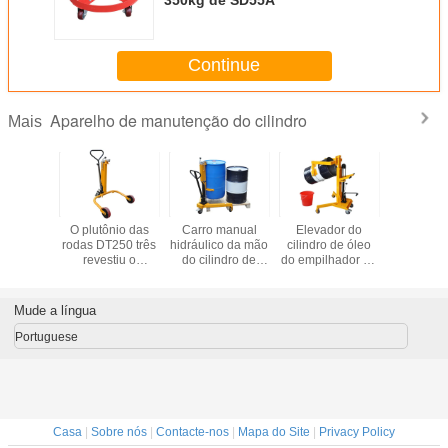
Continue
Aparelho de manutenção do cilindro
Mais
o Porter
O plutônio das
Carro manual
Elevador do
Cilindro 
le For
rodas DT250 três
hidráulico da mão
cilindro de óleo
Used d
Land da
revestiu o
do cilindro de
do empilhador do
DY350A-2
350B-2
caminhão portátil
óleo de DT300A
cilindro da série
superfície
fície com
do cilindro com a
com Auto-
de DTF350
da terra c
ástica e
capacidade
agarramento e
DTF350A
elásti
Mude a língua
dade de
250Kg do
travamento da
DTF350B com
capacid
cil 350Kg
elevador do
capacidade
capacidade
carga fáci
Portuguese
imento
cilindro do
350Kg do
350Kg
do movi
sistema hidráulico
elevador do
cilindro
Casa
|
Sobre nós
|
Contacte-nos
|
Mapa do Site
|
Privacy Policy