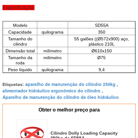
Especificação:
Modelo
SD55A
Capacidade
quilograma
350
Tamanho do
55 galões ((Ø572x900) aço,
cilindro
plástico 210L
Dimensão total
milímetro
Ø610x150
Tamanho da
milímetro
Ø75
roda
Peso líquido
quilograma
9,4
aparelho de manutenção do cilindro 250kg
Etiquetas:
,
alimentador hidráulico ergonômico do cilindro
,
Aparelho de manutenção do cilindro de óleo hidráulico
Obter o melhor preço para
Cilindro Dolly Loading Capacity
350kg de SD55A