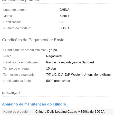
Lugar de origem:
CHINA
Marca:
Sinolift
Certificação:
CE
Número do modelo:
SD55A
Condições de Pagamento e Envio
Quantidade de ordem mínima:
1 grupo
Preço:
Negociável
Detalhes da embalagem:
Pacote da exportação de Sandard
Tempo de entrega:
15 dias
Termos de pagamento:
T/T, L/C, D/A, D/P, Western Union, MoneyGram
Habilidade da fonte:
5000 grupos/boca
descrição
Aparelho de manutenção do cilindro
Nome do produto:
Cilindro Dolly Loading Capacity 350kg de SD55A